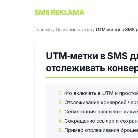
SMS REKLAMA
Главная
/
Полезные статьи
/
UTM‑метки в SMS д
UTM‑метки в SMS дл
отслеживать конве
Что включать в UTM и просто
Отслеживание конверсий чер
Сегментация рассылок: какие
Сокращение ссылок и сохра
Пример отслеживания брошен