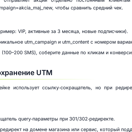
 отправляет акции отдельно постоянным клиентам
mpaign=akcia_maj_new, чтобы сравнить средний чек.
пример: VIP, активные за 3 месяца, новые подписчики).
никальное utm_campaign и utm_content с номером вариа
 (100–200 SMS), соберите данные по кликам и конверс
охранение UTM
йке использует ссылку‑сокращатель, но при редире
щатель query‑параметры при 301/302‑редиректе.
 редирект на домене магазина или сервис, который по