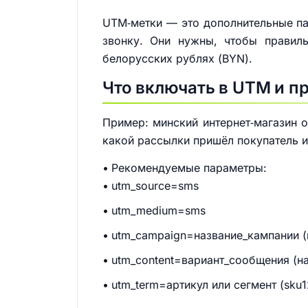
UTM‑метки — это дополнительные па
звонку. Они нужны, чтобы правиль
белорусских рублях (BYN).
Что включать в UTM и п
Пример: минский интернет‑магазин о
какой рассылки пришёл покупатель 
Рекомендуемые параметры:
utm_source=sms
utm_medium=sms
utm_campaign=название_кампании (н
utm_content=вариант_сообщения (на
utm_term=артикул или сегмент (sku1